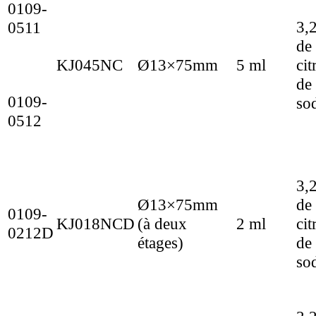
0109-
3,
0511
de
KJ045NC
Ø13×75mm
5 ml
cit
de
0109-
so
0512
3,
Ø13×75mm
de
0109-
KJ018NCD
(à deux
2 ml
cit
0212D
étages)
de
so