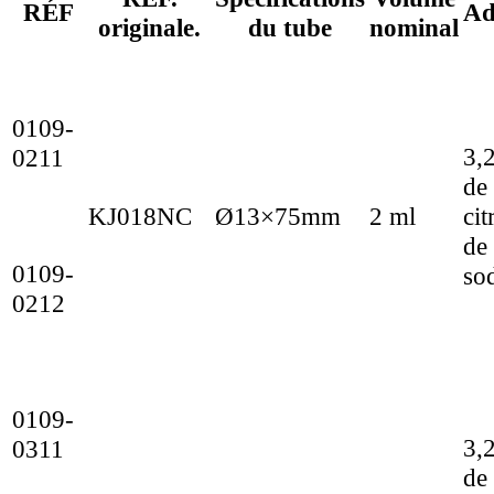
RÉF
Ad
originale.
du tube
nominal
0109-
3,
0211
de
KJ018NC
Ø13×75mm
2 ml
cit
de
0109-
so
0212
0109-
3,
0311
de