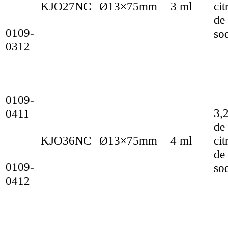
KJO27NC
Ø13×75mm
3 ml
cit
de
0109-
so
0312
0109-
3,
0411
de
KJO36NC
Ø13×75mm
4 ml
cit
de
0109-
so
0412