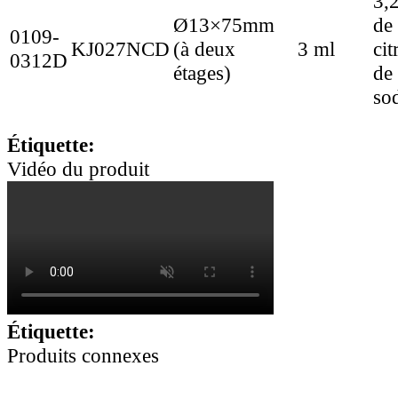
3,
Ø13×75mm
de
0109-
KJ027NCD
(à deux
3 ml
cit
0312D
étages)
de
so
Étiquette:
Vidéo du produit
Étiquette:
Produits connexes