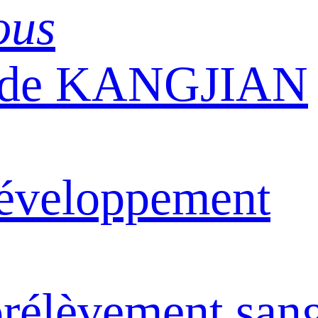
ous
n de KANGJIAN
éveloppement
rélèvement san