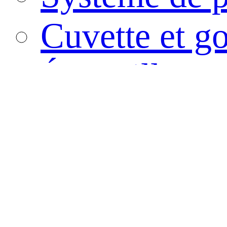
Cuvette et go
Écouvillon
Récipient de
Tube PCR
Conteneur d