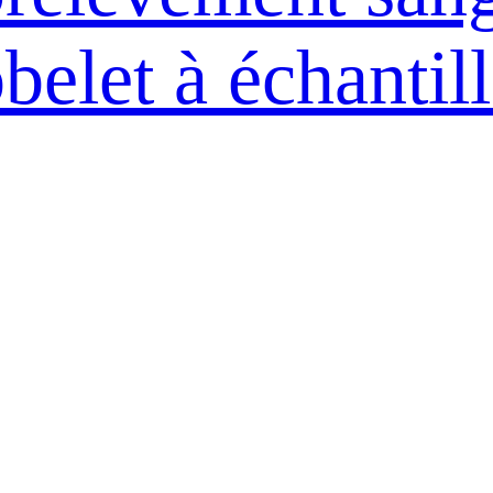
belet à échantil
 culture biologi
e spécimen