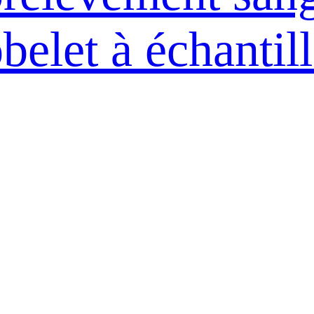
belet à échantil
 culture biologi
e spécimen