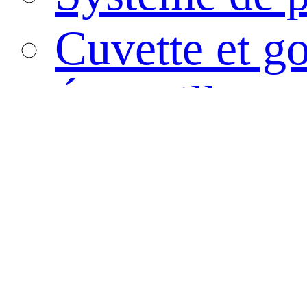
Cuvette et go
Écouvillon
Récipient de
Tube PCR
Conteneur d