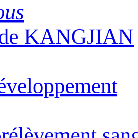
ous
n de KANGJIAN
éveloppement
rélèvement san